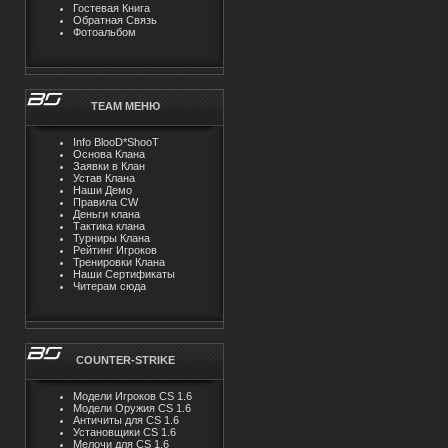
Гостевая Книга
Обратная Связь
Фотоальбом
TEAM MЕНЮ
Info BlooD*ShooT
Основа Клана
Заявки в Клан
Устав Клана
Наши Демо
Правила CW
Деньги клана
Тактика клана
Турниры Клана
Рейтинг Игроков
Тренировки Клана
Наши Сертификаты
Читерам сюда
COUNTER-STRIKE
Модели Игроков CS 1.6
Модели Оружия CS 1.6
Античиты для CS 1.6
Установщики CS 1.6
Мелочи для CS 1.6