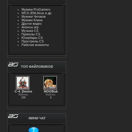
Мувики ProGamers
WCG,IEM,Asus и др.
Мувики Читаков
Мувики Клана
Другое видео
Анонсы игр
Музыка CS
Приколы CS
Юзербары CS
Прострелы CS
Рабочие моменты
ТОП ФАЙЛОВИКОВ
С-4_Device
NOOBuk
Файлов:
Файлов:
289
6
МИНИ ЧАТ