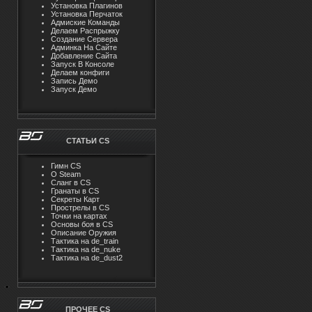
Установка Плагинов
Установка Перчаток
Адмиские Команды
Делаем Распрыжку
Создание Сервера
Админка На Сайте
Добавление Сайта
Запуск В Консоле
Делаем конфиги
Запись Демо
Запуск Демо
СТАТЬИ CS
Гимн CS
О Steam
Cлaнг в CS
Гранаты в CS
Секреты Карт
Прострелы в CS
Точки на картах
Основы боя в CS
Описание Оружия
Тактика на de_train
Тактика на de_nuke
Тактика на de_dust2
ПРОЧЕЕ CS