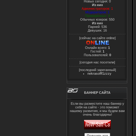
Новых сегодня: 0
Из них
Администраторов: 1
Модераторов: 1
Проверенных: 0
Обычных юзеров: 550
Из них
Парней: 536
Девушек: 16
[сейчас на сайте online]
Онлайн всего:
1
Гостей:
1
Пользователей:
0
[сегодня нас посетили]
[последний зареганный]
nekrasofff1zzzy
БАННЕР САЙТА
Если вы разместите наш баннер у
себя на сайте - это поможет
нашему развитию, и мы будем вам
очень благодарны!