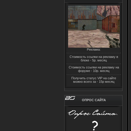
Реклама:
Стоимость ссылки на рекламу в
блоке - 5р. месяц
Стоимость ссылки на рекламу на
форуме - 10р. месяц
Получить статус VIP на сайте
можно всего за - 15р месяц
ОПРОС САЙТА