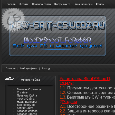
Главная
О сайте
Правила сайта
Форум сайта
Наши баннеры
Файлы
Главная
|
Мой профиль
|
Выход
Устав клана BlooD*ShooT
|:
МЕНЮ САЙТА
1)
Цель
:
1.1
.
Предметом деятельности 
Главная Страница
1.2
.
Совместно стать одним 
О сайте
Правила Сайта
1.3
.
Выигрывать CW и турни
Форум Сайта
2)
Задачи
:
Наши Баннеры
Баннеробмен
2.1.
Всестороннее развитие 
Копии Сайта
2.2
.
Защита интересов клана 
Каталог Файлов
Каталог Статей