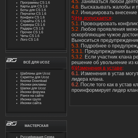
4.
5.
Заниматься любой деяте
Программы CS 1.6
Карты для CS 1.6
4.6
.
Высказывать жалобы и п
Боты для CS 1.6
4.7
.
Инициировать внесение 
Перчатки CS 1.6
Конфиги CS 1.6
5)
Не допускается
:
Спрайты CS 1.6
5.1.
Провоцировать конфликт
Сервера CS 1.6
Радары CS 1.6
5.2
.
Любое проявления межн
Прочее CS 1.6
оскорбляющие чужое достоин
Читы CS 1.6
Лого CS 1.6
Выноситься предупреждени
5.3.
Подробнее о предупреж
5.3.1.
Предупреждения вынос
5.3.2
.
Если участник клана р
решение об увольнение из к
ВСЁ ДЛЯ UCOZ
6)
Изменения в уставе
:
6.1.
Изменения в устав могут
Шаблоны для Ucoz
Скрипты для Ucoz
лидера клана.
Кнопки Download
6.2.
После того как в устав 
Иконки рекламы
Шапки для Ucoz
проинформирует лидер клан
Иконки форума
Ранги на сайте
Иконки групп
Иконки сайта
МАСТЕРСКАЯ
Руссификация Серва