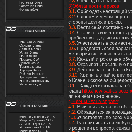
2.3
.
Соблюдать правила чест
Гостевая Книга
3)
Обязанности игроков
:
Обратная Связь
Фотоальбом
3.1
.
Соблюдать настоящий ус
3.2
.
Словом и делом боротьс
стороны других игроков.
3.3.
Вести себя достойно - не
TEAM MЕНЮ
3.4
.
Ставить в известность р
проблемах с другими игрока
Info BlooD*ShooT
3.5.
Участвовать в совместн
Основа Клана
3.6
.
Предлагать свои вариан
Заявки в Клан
Устав Клана
мероприятия, и выносить на
Наши Демо
3.7.
Каждый игрок клана обяз
Правила CW
Деньги клана
3.8
.
Оказывать посильную п
Тактика клана
3.9.
Действовать во благо Кл
Турниры Клана
Рейтинг Игроков
3.10.
Хранить в тайне внутр
Тренировки Клана
о Клане, исключая общедост
Наши Сертификаты
Читерам сюда
3.11.
Каждый игрок клана об
клана
http://new-sait-cs.ucoz.r
ли на нём что-то новое.
4)
Члены клана вправе
:
COUNTER-STRIKE
4.1
.
Выйти из клана по собс
4.2
.
Обращаться за помощью 
Модели Игроков CS 1.6
4.3
.
Участвовать во всех мер
Модели Оружия CS 1.6
4.4
.
Рассчитывать на любую 
Античиты для CS 1.6
Установщики CS 1.6
в решении вопросов, связан
Мелочи для CS 1.6