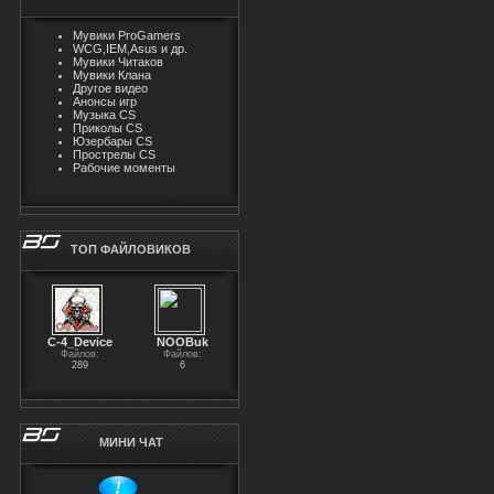
Мувики ProGamers
WCG,IEM,Asus и др.
Мувики Читаков
Мувики Клана
Другое видео
Анонсы игр
Музыка CS
Приколы CS
Юзербары CS
Прострелы CS
Рабочие моменты
ТОП ФАЙЛОВИКОВ
С-4_Device
NOOBuk
Файлов:
Файлов:
289
6
МИНИ ЧАТ