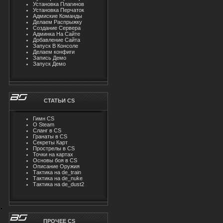
Установка Плагинов
Установка Перчаток
Адмиские Команды
Делаем Распрыжку
Создание Сервера
Админка На Сайте
Добавление Сайта
Запуск В Консоле
Делаем конфиги
Запись Демо
Запуск Демо
СТАТЬИ CS
Гимн CS
О Steam
Cлaнг в CS
Гранаты в CS
Секреты Карт
Прострелы в CS
Точки на картах
Основы боя в CS
Описание Оружия
Тактика на de_train
Тактика на de_nuke
Тактика на de_dust2
ПРОЧЕЕ CS