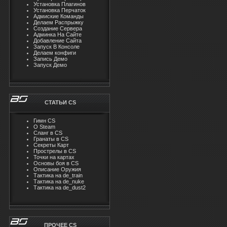
Установка Плагинов
Установка Перчаток
Адмиские Команды
Делаем Распрыжку
Создание Сервера
Админка На Сайте
Добавление Сайта
Запуск В Консоле
Делаем конфиги
Запись Демо
Запуск Демо
СТАТЬИ CS
Гимн CS
О Steam
Cлaнг в CS
Гранаты в CS
Секреты Карт
Прострелы в CS
Точки на картах
Основы боя в CS
Описание Оружия
Тактика на de_train
Тактика на de_nuke
Тактика на de_dust2
ПРОЧЕЕ CS