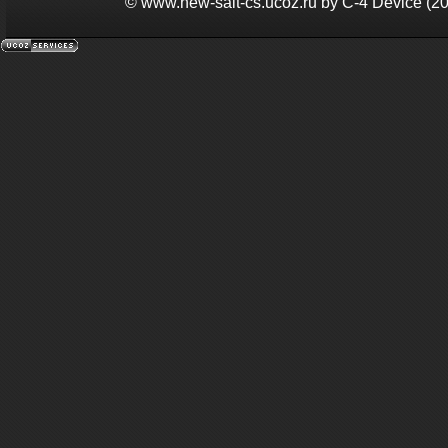
©
www.new-sait-cs.ucoz.ru by С-4 Device (2