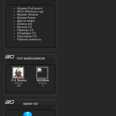
Мувики ProGamers
WCG,IEM,Asus и др.
Мувики Читаков
Мувики Клана
Другое видео
Анонсы игр
Музыка CS
Приколы CS
Юзербары CS
Прострелы CS
Рабочие моменты
ТОП ФАЙЛОВИКОВ
С-4_Device
NOOBuk
Файлов:
Файлов:
289
6
МИНИ ЧАТ