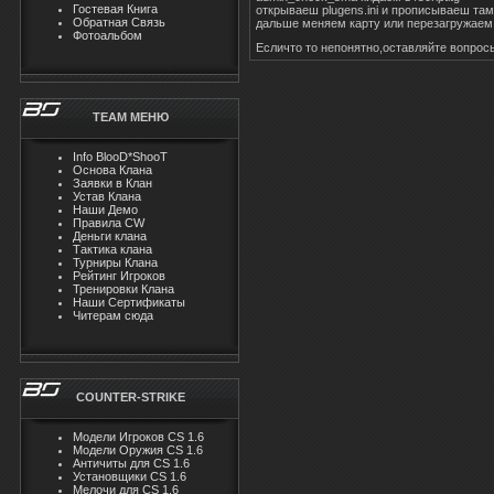
Гостевая Книга
открываеш plugens.ini и прописываеш там
Обратная Связь
дальше меняем карту или перезагружаем
Фотоальбом
Есличто то непонятно,оставляйте вопрос
TEAM MЕНЮ
Info BlooD*ShooT
Основа Клана
Заявки в Клан
Устав Клана
Наши Демо
Правила CW
Деньги клана
Тактика клана
Турниры Клана
Рейтинг Игроков
Тренировки Клана
Наши Сертификаты
Читерам сюда
COUNTER-STRIKE
Модели Игроков CS 1.6
Модели Оружия CS 1.6
Античиты для CS 1.6
Установщики CS 1.6
Мелочи для CS 1.6