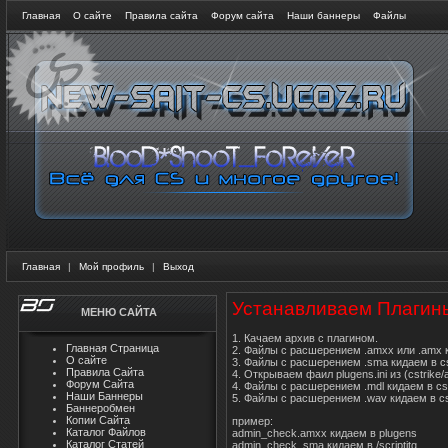
Главная
О сайте
Правила сайта
Форум сайта
Наши баннеры
Файлы
Главная
|
Мой профиль
|
Выход
Устанавливаем Плагин
МЕНЮ САЙТА
1. Качаем архив с плагином.
Главная Страница
2. Файлы с расшерением .amxx или .amx к
О сайте
3. Файлы с расшерением .sma кидаем в cs
Правила Сайта
4. Открываем фаил plugens.ini из (cstri
Форум Сайта
4. Файлы с расшерением .mdl кидаем в cst
Наши Баннеры
5. Файлы с расшерением .wav кидаем в cs
Баннеробмен
Копии Сайта
пример:
Каталог Файлов
admin_check.amxx кидаем в plugens
Каталог Статей
admin_check_sma кидаем в /scriptitg