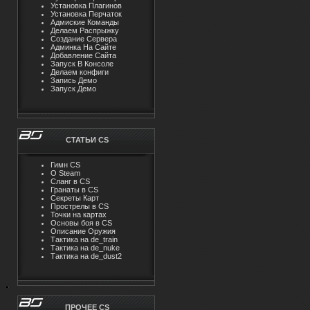
Установка Плагинов
Установка Перчаток
Адмиские Команды
Делаем Распрыжку
Создание Сервера
Админка На Сайте
Добавление Сайта
Запуск В Консоле
Делаем конфиги
Запись Демо
Запуск Демо
СТАТЬИ CS
Гимн CS
О Steam
Cлaнг в CS
Гранаты в CS
Секреты Карт
Прострелы в CS
Точки на картах
Основы боя в CS
Описание Оружия
Тактика на de_train
Тактика на de_nuke
Тактика на de_dust2
ПРОЧЕЕ CS