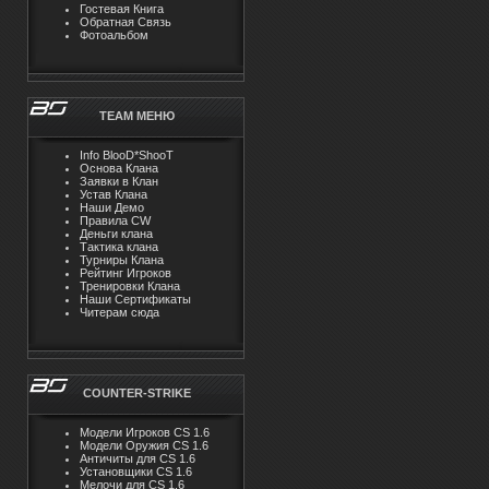
Гостевая Книга
Обратная Связь
Фотоальбом
TEAM MЕНЮ
Info BlooD*ShooT
Основа Клана
Заявки в Клан
Устав Клана
Наши Демо
Правила CW
Деньги клана
Тактика клана
Турниры Клана
Рейтинг Игроков
Тренировки Клана
Наши Сертификаты
Читерам сюда
COUNTER-STRIKE
Модели Игроков CS 1.6
Модели Оружия CS 1.6
Античиты для CS 1.6
Установщики CS 1.6
Мелочи для CS 1.6