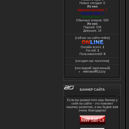
Новых сегодня: 0
Из них
Администраторов: 1
Модераторов: 1
Проверенных: 0
Обычных юзеров: 550
Из них
Парней: 536
Девушек: 16
[сейчас на сайте online]
Онлайн всего:
1
Гостей:
1
Пользователей:
0
[сегодня нас посетили]
[последний зареганный]
nekrasofff1zzzy
БАННЕР САЙТА
Если вы разместите наш баннер у
себя на сайте - это поможет
нашему развитию, и мы будем вам
очень благодарны!