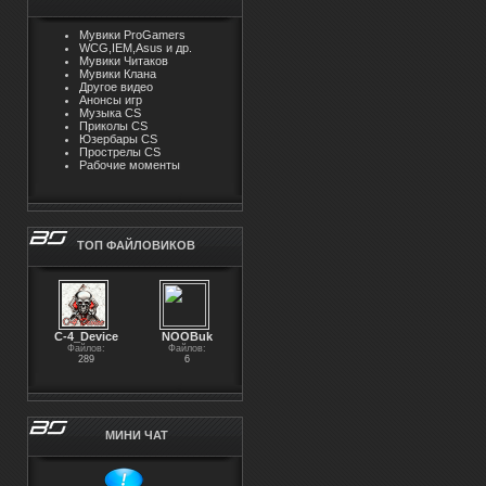
Мувики ProGamers
WCG,IEM,Asus и др.
Мувики Читаков
Мувики Клана
Другое видео
Анонсы игр
Музыка CS
Приколы CS
Юзербары CS
Прострелы CS
Рабочие моменты
ТОП ФАЙЛОВИКОВ
С-4_Device
NOOBuk
Файлов:
Файлов:
289
6
МИНИ ЧАТ