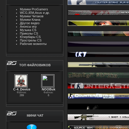
Мувики ProGamers
WCG,IEM,Asus и др.
Мувики Читаков
Мувики Клана
Другое видео
Анонсы игр
Музыка CS
Приколы CS
Юзербары CS
Прострелы CS
Рабочие моменты
ТОП ФАЙЛОВИКОВ
С-4_Device
NOOBuk
Файлов:
Файлов:
289
6
МИНИ ЧАТ