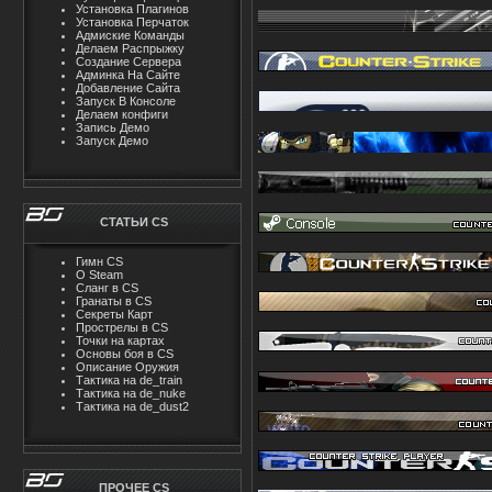
Установка Плагинов
Установка Перчаток
Адмиские Команды
Делаем Распрыжку
Создание Сервера
Админка На Сайте
Добавление Сайта
Запуск В Консоле
Делаем конфиги
Запись Демо
Запуск Демо
СТАТЬИ CS
Гимн CS
О Steam
Cлaнг в CS
Гранаты в CS
Секреты Карт
Прострелы в CS
Точки на картах
Основы боя в CS
Описание Оружия
Тактика на de_train
Тактика на de_nuke
Тактика на de_dust2
ПРОЧЕЕ CS