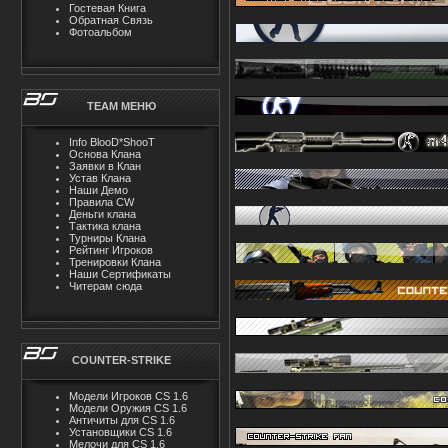
Гостевая Книга
Обратная Связь
Фотоальбом
TEAM MЕНЮ
Info BlooD*ShooT
Основа Клана
Заявки в Клан
Устав Клана
Наши Демо
Правила CW
Деньги клана
Тактика клана
Турниры Клана
Рейтинг Игроков
Тренировки Клана
Наши Сертификаты
Читерам сюда
COUNTER-STRIKE
Модели Игроков CS 1.6
Модели Оружия CS 1.6
Античиты для CS 1.6
Установщики CS 1.6
Мелочи для CS 1.6