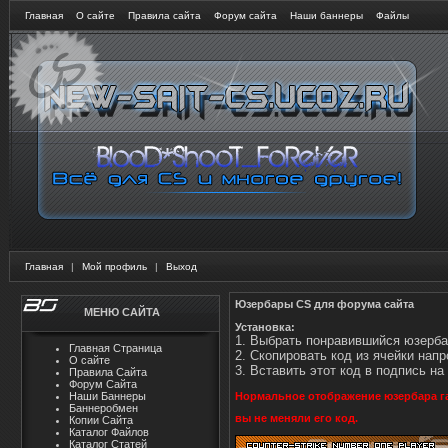
Главная
О сайте
Правила сайта
Форум сайта
Наши баннеры
Файлы
Главная
|
Мой профиль
|
Выход
Юзербары CS для форума сайта
МЕНЮ САЙТА
Установка:
1. Выбрать понравившийся юзерба
Главная Страница
2. Скопировать код из ячейки напр
О сайте
3. Вставить этот код в подпись н
Правила Сайта
Форум Сайта
Нормальное отображение юзербара га
Наши Баннеры
Баннеробмен
вы не меняли его код.
Копии Сайта
Каталог Файлов
Каталог Статей