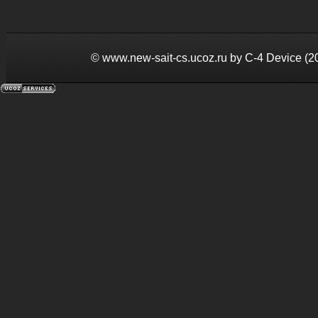
©
www.new-sait-cs.ucoz.ru by С-4 Device (