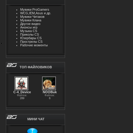
Мувики ProGamers
WCG,IEM,Asus и др.
Мувики Читаков
Мувики Клана
Другое видео
Анонсы игр
Музыка CS
Приколы CS
Юзербары CS
Прострелы CS
Рабочие моменты
ТОП ФАЙЛОВИКОВ
С-4_Device
NOOBuk
Файлов:
Файлов:
289
6
МИНИ ЧАТ