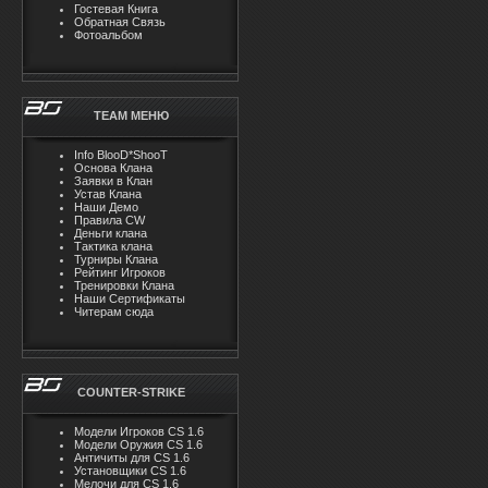
Гостевая Книга
Обратная Связь
Фотоальбом
TEAM MЕНЮ
Info BlooD*ShooT
Основа Клана
Заявки в Клан
Устав Клана
Наши Демо
Правила CW
Деньги клана
Тактика клана
Турниры Клана
Рейтинг Игроков
Тренировки Клана
Наши Сертификаты
Читерам сюда
COUNTER-STRIKE
Модели Игроков CS 1.6
Модели Оружия CS 1.6
Античиты для CS 1.6
Установщики CS 1.6
Мелочи для CS 1.6