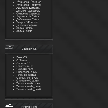
Установка Плагинов
Установка Перчаток
Адмиские Команды
Делаем Распрыжку
Создание Сервера
Админка На Сайте
Добавление Сайта
Запуск В Консоле
Делаем конфиги
Запись Демо
Запуск Демо
СТАТЬИ CS
Гимн CS
О Steam
Cлaнг в CS
Гранаты в CS
Секреты Карт
Прострелы в CS
Точки на картах
Основы боя в CS
Описание Оружия
Тактика на de_train
Тактика на de_nuke
Тактика на de_dust2
ПРОЧЕЕ CS