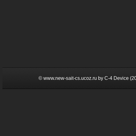
©
www.new-sait-cs.ucoz.ru by С-4 Device (