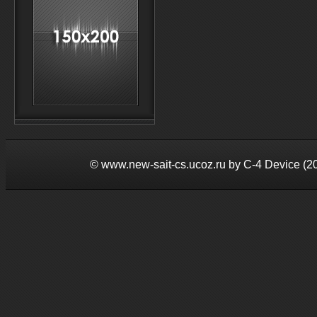
©
www.new-sait-cs.ucoz.ru by С-4 Device (