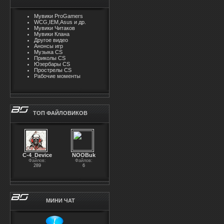
Мувики ProGamers
WCG,IEM,Asus и др.
Мувики Читаков
Мувики Клана
Другое видео
Анонсы игр
Музыка CS
Приколы CS
Юзербары CS
Прострелы CS
Рабочие моменты
ТОП ФАЙЛОВИКОВ
С-4_Device
NOOBuk
Файлов:
Файлов:
289
6
МИНИ ЧАТ