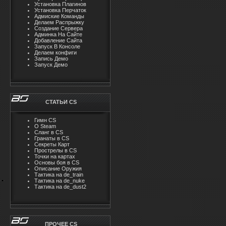
Установка Плагинов
Установка Перчаток
Адмиские Команды
Делаем Распрыжку
Создание Сервера
Админка На Сайте
Добавление Сайта
Запуск В Консоле
Делаем конфиги
Запись Демо
Запуск Демо
СТАТЬИ CS
Гимн CS
О Steam
Cлaнг в CS
Гранаты в CS
Секреты Карт
Прострелы в CS
Точки на картах
Основы боя в CS
Описание Оружия
Тактика на de_train
Тактика на de_nuke
Тактика на de_dust2
ПРОЧЕЕ CS