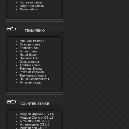
Гостевая Книга
Обратная Связь
Фотоальбом
TEAM MЕНЮ
Info BlooD*ShooT
Основа Клана
Заявки в Клан
Устав Клана
Наши Демо
Правила CW
Деньги клана
Тактика клана
Турниры Клана
Рейтинг Игроков
Тренировки Клана
Наши Сертификаты
Читерам сюда
COUNTER-STRIKE
Модели Игроков CS 1.6
Модели Оружия CS 1.6
Античиты для CS 1.6
Установщики CS 1.6
Мелочи для CS 1.6