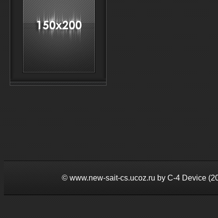
©
www.new-sait-cs.ucoz.ru by С-4 Device (