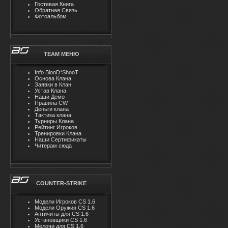
Гостевая Книга
Обратная Связь
Фотоальбом
TEAM MЕНЮ
Info BlooD*ShooT
Основа Клана
Заявки в Клан
Устав Клана
Наши Демо
Правила CW
Деньги клана
Тактика клана
Турниры Клана
Рейтинг Игроков
Тренировки Клана
Наши Сертификаты
Читерам сюда
COUNTER-STRIKE
Модели Игроков CS 1.6
Модели Оружия CS 1.6
Античиты для CS 1.6
Установщики CS 1.6
Мелочи для CS 1.6