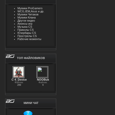
Мувики ProGamers
WCG,IEM,Asus и др.
Мувики Читаков
Мувики Клана
Другое видео
Анонсы игр
Музыка CS
Приколы CS
Юзербары CS
Прострелы CS
Рабочие моменты
ТОП ФАЙЛОВИКОВ
С-4_Device
NOOBuk
Файлов:
Файлов:
289
6
МИНИ ЧАТ