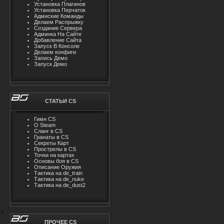
Установка Плагинов
Установка Перчаток
Адмиские Команды
Делаем Распрыжку
Создание Сервера
Админка На Сайте
Добавление Сайта
Запуск В Консоле
Делаем конфиги
Запись Демо
Запуск Демо
СТАТЬИ CS
Гимн CS
О Steam
Cлaнг в CS
Гранаты в CS
Секреты Карт
Прострелы в CS
Точки на картах
Основы боя в CS
Описание Оружия
Тактика на de_train
Тактика на de_nuke
Тактика на de_dust2
ПРОЧЕЕ CS