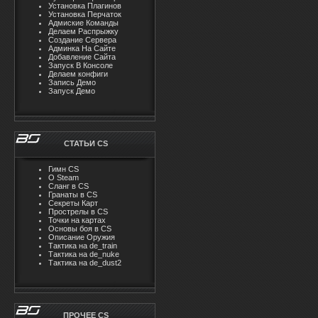
Установка Плагинов
Установка Перчаток
Адмиские Команды
Делаем Распрыжку
Создание Сервера
Админка На Сайте
Добавление Сайта
Запуск В Консоле
Делаем конфиги
Запись Демо
Запуск Демо
СТАТЬИ CS
Гимн CS
О Steam
Cлaнг в CS
Гранаты в CS
Секреты Карт
Прострелы в CS
Точки на картах
Основы боя в CS
Описание Оружия
Тактика на de_train
Тактика на de_nuke
Тактика на de_dust2
ПРОЧЕЕ CS