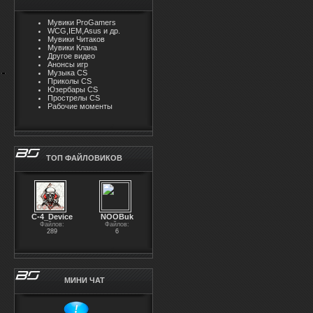
Мувики ProGamers
WCG,IEM,Asus и др.
Мувики Читаков
Мувики Клана
Другое видео
Анонсы игр
Музыка CS
Приколы CS
Юзербары CS
Прострелы CS
Рабочие моменты
ТОП ФАЙЛОВИКОВ
С-4_Device
NOOBuk
Файлов:
Файлов:
289
6
МИНИ ЧАТ