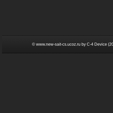
©
www.new-sait-cs.ucoz.ru by С-4 Device (