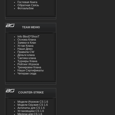
Гостевая Книга
Обратная Связь
Фотоальбом
TEAM MЕНЮ
Info BlooD*ShooT
Основа Клана
Заявки в Клан
Устав Клана
Наши Демо
Правила CW
Деньги клана
Тактика клана
Турниры Клана
Рейтинг Игроков
Тренировки Клана
Наши Сертификаты
Читерам сюда
COUNTER-STRIKE
Модели Игроков CS 1.6
Модели Оружия CS 1.6
Античиты для CS 1.6
Установщики CS 1.6
Мелочи для CS 1.6