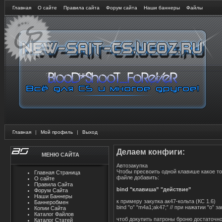
Главная
О сайте
Правила сайта
Форум сайта
Наши баннеры
Файлы
Главная
|
Мой профиль
|
Выход
Делаем конфиги:
МЕНЮ САЙТА
Автозакупка
Чтобы пресвоить одной клавише какое то 
Главная Страница
файле добавить:
О сайте
Правила Сайта
bind "клавиша” "действие”
Форум Сайта
Наши Баннеры
к примеру закупка ак47-кольта (КС 1.6)
Баннеробмен
bind "o” "m4a1;ak47;” // при нажатии "o” за
Копии Сайта
Каталог Файлов
чтоб докупить патроны броню достаточн
Каталог Статей