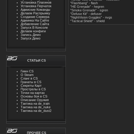
Установка Плагинов
"Flashbang” - flash
Установка Перчаток
"HE Grenade” - hegren
Адмиские Команды
"Smoke Grenade” - sgren
Делаем Распрыжку
"Defuse Kit” - defuser
Создание Сервера
"NightVision Goggles” - nvgs
Админка На Сайте
"Tactical Shield” - shield
Добавление Сайта
Запуск В Консоле
Делаем конфиги
Запись Демо
Запуск Демо
СТАТЬИ CS
Гимн CS
О Steam
Cлaнг в CS
Гранаты в CS
Секреты Карт
Прострелы в CS
Точки на картах
Основы боя в CS
Описание Оружия
Тактика на de_train
Тактика на de_nuke
Тактика на de_dust2
ПРОЧЕЕ CS