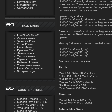
bind "o” "m4a1;ak47; primammo; hegren; ve
Гостевая Книга
//закупает ак47 или кольт + патроны к р
Обратная Связь
и шлем + один бронижелет (если денег 65
Фотоальбом
патроны к пистолету + щипцы
пример buy script’a:
bind "i” "m4a1;ak47; primammo; hegren; ve
bind "o” "aug;sg552; primammo; hegren; ve
bind "p” "galil;famas; primammo; hegren; v
TEAM MЕНЮ
Заметь что линейка primammo; hegren; ve
повторяетса. Что б не писать одно и тож
Info BlooD*ShooT
пример:
Основа Клана
Заявки в Клан
alias bq "primammo; hegren; vesthelm; ves
Устав Клана
Наши Демо
bind "i” "m4a1;ak47; bq”
Правила CW
bind "o” "aug;sg552; bq”
Деньги клана
bind "p” "galil;famas; bq”
Тактика клана
Турниры Клана
Вот список всего оружия:
Рейтинг Игроков
Тренировки Клана
Pistols:
Наши Сертификаты
Читерам сюда
"Glock18c Select Fire” - glock
"H&K USP .45ACP Tactical” - usp
"SIG P228? - p228
"Desert Eagle.50C? - deagle
"FN FiveseveN” - fn57
"Dual Beretta 96G Elite” - elites
COUNTER-STRIKE
Shotguns:
Модели Игроков CS 1.6
"Benelli M3 Super90? - m3
Модели Оружия CS 1.6
"Benelli XM1014? - xm1014
Античиты для CS 1.6
Установщики CS 1.6
Submachine Guns:
Мелочи для CS 1.6