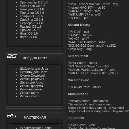
Программы CS 1.6
"Steyr Tactical Machine Pistol” - tmp
Карты для CS 1.6
"Ingram MAC-10? - mac10
Боты для CS 1.6
"H&K MP5-Navy” - mp5
Перчатки CS 1.6
"H&K UMP45? - ump45
Конфиги CS 1.6
"FN P90? - p90
Спрайты CS 1.6
Сервера CS 1.6
Assault Rifles:
Радары CS 1.6
Прочее CS 1.6
"IMI Galil” - galil
Читы CS 1.6
"FAMAS” - famas
Лого CS 1.6
"AK-47? - ak47
"M4A1 Colt Carbine” - m4a1
"SIG SG-552 Commando” - sg552
"Steyr Aug” - aug
Sniper Rifles:
ВСЁ ДЛЯ UCOZ
"Steyr Scout” - scout
"SIG SG-550 Sniper” - sg550
Шаблоны для Ucoz
"AI Arctic Warfare/Magnum” - awp
Скрипты для Ucoz
"H&K G3/SG-1 Sniper Rifle” - g3sg1
Кнопки Download
Иконки рекламы
Machine Gun:
Шапки для Ucoz
Иконки форума
"FN M249 Para” - m249
Ранги на сайте
Иконки групп
Ammunition:
Иконки сайта
"Primary Ammo” - primammo
"Secondary Ammo” - secammo
Single clip of primary ammo - buyammo1
Single clip of secondary ammo - buyammo2
МАСТЕРСКАЯ
Equipment:
"Kevlar Vest” - vest
Руссификация Серва
"Kevlar Vest & Helmet” - vesthelm