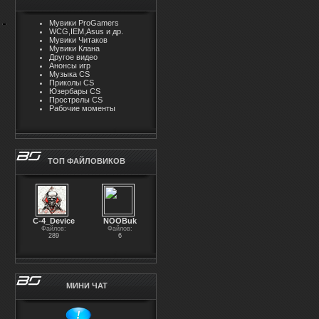
Мувики ProGamers
WCG,IEM,Asus и др.
Мувики Читаков
Мувики Клана
Другое видео
Анонсы игр
Музыка CS
Приколы CS
Юзербары CS
Прострелы CS
Рабочие моменты
ТОП ФАЙЛОВИКОВ
С-4_Device
NOOBuk
Файлов:
Файлов:
289
6
МИНИ ЧАТ